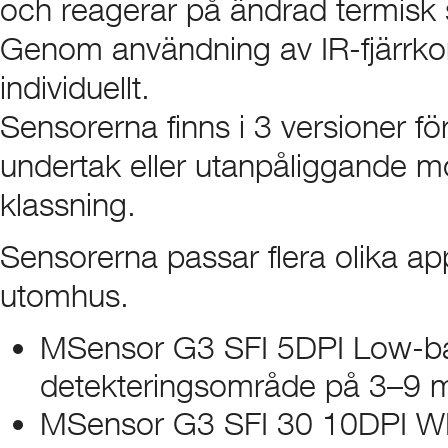
och reagerar på ändrad termisk s
Genom användning av IR-fjärrkon
individuellt.
Sensorerna finns i 3 versioner för
undertak eller utanpåliggande mo
klassning.
Sensorerna passar flera olika a
utomhus.
MSensor G3 SFI 5DPI Low-bay:
detekteringsområde på 3–9 m
MSensor G3 SFI 30 10DPI WH 