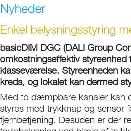
Nyheder
Enkel belysningsstyring m
basicDIM DGC (DALI Group Contro
omkostningseffektiv styreenhed til
klasseværelse. Styreenheden kan 
kreds, og lokalet kan dermed styr
Med to dæmpbare kanaler kan op
styres med trykknap og sensor fo
fjernbetjening. Desuden er der r
tavlebelysning ved hjælp af tryk