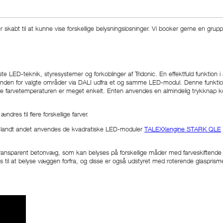
abt til at kunne vise forskellige belysningsløsninger. Vi booker gerne en grup
 LED-teknik, styresystemer og forkoblinger af Tridonic. En effektfuld funktion
elt inden for valgte områder via DALI udfra et og samme LED-modul. Denne funk
riere farvetemperaturen er meget enkelt. Enten anvendes en almindelig trykknap ko
dres til flere forskellige farver.
Blandt andet anvendes de kvadratiske LED-moduler
TALEXXengine STARK QLE
ransparent betonvæg, som kan belyses på forskellige måder med farveskiftende
 at belyse væggen forfra, og disse er også udstyret med roterende glasprisme, 