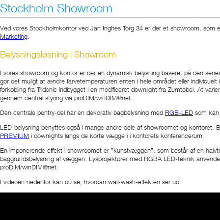
Stockholm Showroom
Ved vores Stockholmkontor ved Jan Inghes Torg 34 er der et showroom, som er sk
Marketing
.
Belysningsløsning i Showroom
I vores showroom og kontor er der en dynamisk belysning baseret på den seneste
gør det muligt at ændre farvetemperaturen enten i hele området eller individu
forkobling fra Tridonic indbygget i en modificeret downlight fra Zumtobel. At va
gennem central styring via proDIM/winDIM@net.
Den centrale pentry-del har en dekorativ bagbelysning med
RGB-LED
som kan æn
LED-belysning benyttes også i mange andre dele af showroomet og kontoret. 
PREMIUM
i downlights langs de korte vægge i i kontorets konferencerum.
En imponerende effekt i showroomet er ”kunstvæggen”, som består af en halvt
baggrundsbelysning af væggen. Lysprojektører med RGBA LED-teknik anvendes til
proDIM/winDIM@net.
I videoen nedenfor kan du se, hvordan wall-wash-effekten ser ud.