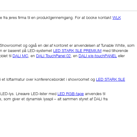
pe fra jeres firma til en produktgennemgang. For at booke kontakt
WLK
 i Showroomet og også en del af kontoret er anvendelsen af Tunable White, som
tion er baseret på LED-systemet
LED STARK SLE PREMIUM
med tilhørende
blet til
DALI MC
, en
DALI TouchPanel 02
, en
DALI x/e-touchPANEL
eller
i et loftarmatur over konferencebordet i showroomet og
LED STARK SLE
 LED-lys. Lineære LED-lister med
LED RGB-tape
anvendes til
som giver et dynamisk lysspil – alt sammen styret af DALI fra