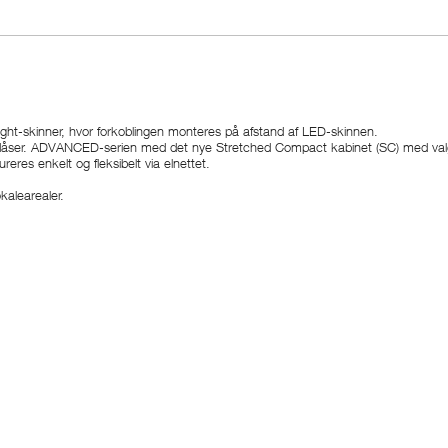
ight-skinner, hvor forkoblingen monteres på afstand af LED-skinnen.
ge dåser. ADVANCED-serien med det nye Stretched Compact kabinet (SC) med valg
es enkelt og fleksibelt via elnettet.
kalearealer.