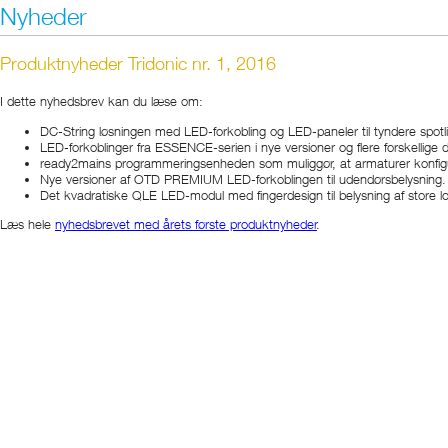
Nyheder
Produktnyheder Tridonic nr. 1, 2016
I dette nyhedsbrev kan du læse om:
DC-String løsningen med LED-forkobling og LED-paneler til tyndere spotl
LED-forkoblinger fra ESSENCE-serien i nye versioner og flere forskelli
ready2mains programmeringsenheden som muliggør, at armaturer konfigurer
Nye versioner af OTD PREMIUM LED-forkoblingen til udendørsbelysning.
Det kvadratiske QLE LED-modul med fingerdesign til belysning af store lo
Læs hele
nyhedsbrevet med årets første produktnyheder
.