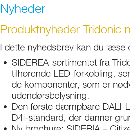
Nyheder
Produktnyheder Tridonic n
I dette nyhedsbrev kan du læse
SIDEREA-sortimentet fra Trid
tilhørende LED-forkobling, se
de komponenter, som er nødven
udendørsbelysning.
Den første dæmpbare DALI-LED
D4i-standard, der danner gru
Ny brochure: SIDERIA – Citize