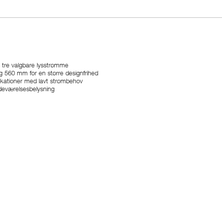
tre valgbare lysstrømme
560 mm for en større designfrihed
likationer med lavt strømbehov
adeværelsesbelysning