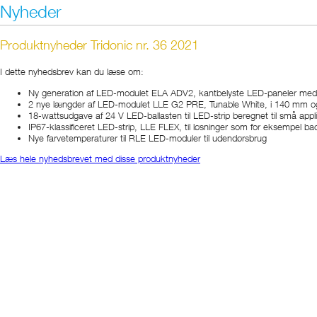
Nyheder
Produktnyheder Tridonic nr. 36 2021
I dette nyhedsbrev kan du læse om:
Ny generation af LED-modulet ELA ADV2, kantbelyste LED-paneler med 
2 nye længder af LED-modulet LLE G2 PRE, Tunable White, i 140 mm og 
18-wattsudgave af 24 V LED-ballasten til LED-strip beregnet til små app
IP67-klassificeret LED-strip, LLE FLEX, til løsninger som for eksempel b
Nye farvetemperaturer til RLE LED-moduler til udendørsbrug
Læs hele nyhedsbrevet med disse produktnyheder