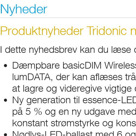
Nyheder
Produktnyheder Tridonic n
I dette nyhedsbrev kan du læse
Dæmpbare basicDIM Wireless
lumDATA, der kan aflæses tråd
at lagre og videregive vigtige 
Ny generation til essence-LED
på 5 % og en ny udgave med
konstant strømstyrke og kon
Nødlys-LED-ballast med 6 og 