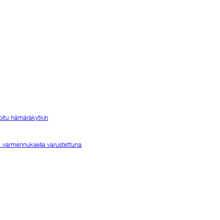
oitu hämäräkytkin
ja varmennuksella varustettuna