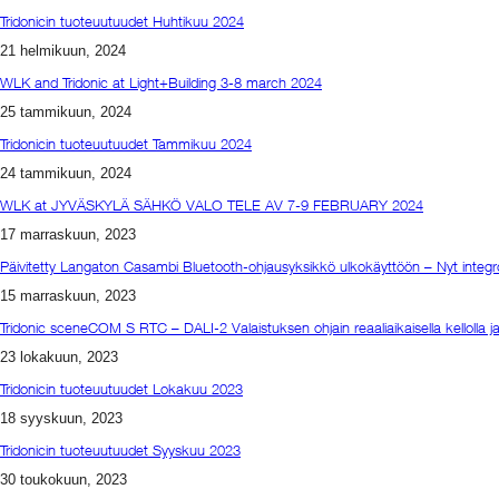
Tridonicin tuoteuutuudet Huhtikuu 2024
21 helmikuun, 2024
WLK and Tridonic at Light+Building 3-8 march 2024
25 tammikuun, 2024
Tridonicin tuoteuutuudet Tammikuu 2024
24 tammikuun, 2024
WLK at JYVÄSKYLÄ SÄHKÖ VALO TELE AV 7-9 FEBRUARY 2024
17 marraskuun, 2023
Päivitetty Langaton Casambi Bluetooth-ohjausyksikkö ulkokäyttöön – Nyt integr
15 marraskuun, 2023
Tridonic sceneCOM S RTC – DALI-2 Valaistuksen ohjain reaaliaikaisella kellolla 
23 lokakuun, 2023
Tridonicin tuoteuutuudet Lokakuu 2023
18 syyskuun, 2023
Tridonicin tuoteuutuudet Syyskuu 2023
30 toukokuun, 2023