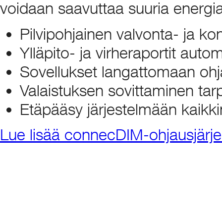
voidaan saavuttaa suuria energi
Pilvipohjainen valvonta- ja kon
Ylläpito- ja virheraportit auto
Sovellukset langattomaan ohj
Valaistuksen sovittaminen t
Etäpääsy järjestelmään kaikk
Lue lisää connecDIM-ohjausjärj