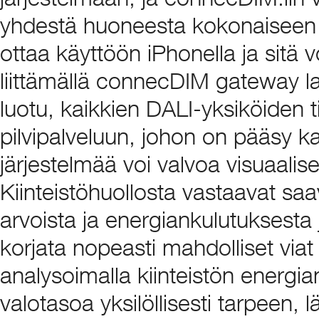
yhdestä huoneesta kokonaiseen 
ottaa käyttöön iPhonella ja sitä vo
liittämällä connecDIM gateway 
luotu, kaikkien DALI-yksiköiden t
pilvipalveluun, johon on pääsy k
järjestelmää voi valvoa visuaalise
Kiinteistöhuollosta vastaavat saav
arvoista ja energiankulutuksesta j
korjata nopeasti mahdolliset viat
analysoimalla kiinteistön energian
valotasoa yksilöllisesti tarpeen