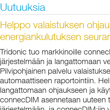
Uutuuksia
Helppo valaistuksen ohjaus 
energiankulutuksen seuranta
Tridonic tuo markkinoille connec
järjestelmään ja langattomaan v
Pilvipohjainen palvelu valaistuks
automaattiseen raportointiin. He
langattomaan ohjaukseen ja käy
connecDIM asennetaan uuteen ta
järjestelmään, ja connecDIM:iin vo