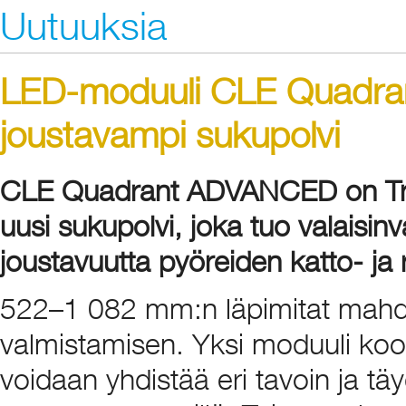
Uutuuksia
LED-moduuli CLE Quadrant
joustavampi sukupolvi
CLE Quadrant ADVANCED on Tri
uusi sukupolvi, joka tuo valaisin
joustavuutta pyöreiden katto- ja 
522–1 082 mm:n läpimitat mahdoll
valmistamisen. Yksi moduuli koos
voidaan yhdistää eri tavoin ja tä