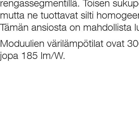
rengassegmentillä. Toisen sukupo
mutta ne tuottavat silti homogee
Tämän ansiosta on mahdollista luod
Moduulien värilämpötilat ovat 3
jopa 185 lm/W.