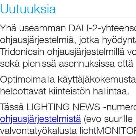
Uutuuksia
Yhä useamman DALI-2-yhteensop
ohjausjärjestelmiä, jotka hyödyn
Tridonicsin ohjausjärjestelmillä voi
sekä pienissä asennuksissa että 
Optimoimalla käyttäjäkokemusta 
helpottavat kiinteistön hallintaa.
Tässä LIGHTING NEWS -numeros
ohjausjärjestelmistä
(evo suurille 
valvontatyökalusta lichtMONITO