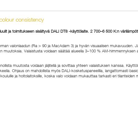
colour consistency
uulit ja toimitukseen sisältyvä DALI DT8 -käyttölaite. 2 700–6 500 K:n värilämp
aremman valonlaadun (Ra > 90 ja MacAdam 3) ja hyvän visuaalisen mukavuuden. Jä
irran muutoksia. Valaistusta voidaan säätää alueella 3–100 % AM-himmennyksen av
nollista muutosta voidaan jäljitellä ja sovittaa yhteen valaistuksen kanssa. Käy
keella. Ohjaus on mahdollista myös DALI-kosketuspaneelilla, langattomasti basicDI
e, kouluille ja hoitolaitoksille, koska valo voidaan mukauttaa tarkasti eri tilantei