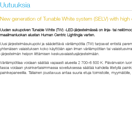
Uutuuksia
New generation of Tunable White system (SELV) with high 
Uuden sukupolven Tunable White (TW) -LED-järjestelmässä on linja- tai neliömod
maailmanluokan alustan Human Centric Lightingia varten.
Uusi järjestelmäsukupolvi ja säädettävä värilämpötila (TW) tarjoavat entistä p
yhtenäisen valaistuksen koko käyttöiän ajan ilman värilämpötilan tai valaistusv
-järjestelmän helpon liittämisen keskusvalaistusjärjestelmään.
Värilämpötilaa voidaan säätää vapaasti alueella 2 700–6 500 K. Päivänvalon luon
tasoa voidaan yksinkertaisimmassa sovelluksessa säätää kahdella liitetyllä painik
painikepaneelilla. Tällainen joustavuus antaa suuria etuja toimistoille, myymälöill