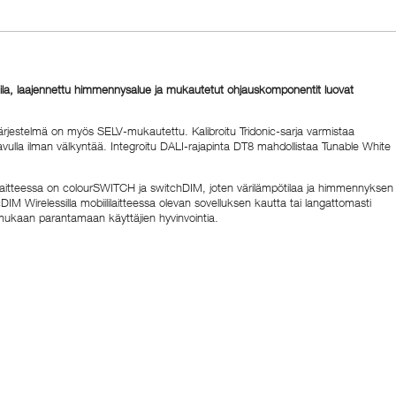
ötila, laajennettu himmennysalue ja mukautetut ohjauskomponentit luovat
rjestelmä on myös SELV-mukautettu. Kalibroitu Tridonic-sarja varmistaa
ulla ilman välkyntää. Integroitu DALI-rajapinta DT8 mahdollistaa Tunable White
ttölaitteessa on colourSWITCH ja switchDIM, joten värilämpötilaa ja himmennyksen
M Wirelessilla mobiililaitteessa olevan sovelluksen kautta tai langattomasti
den mukaan parantamaan käyttäjien hyvinvointia.