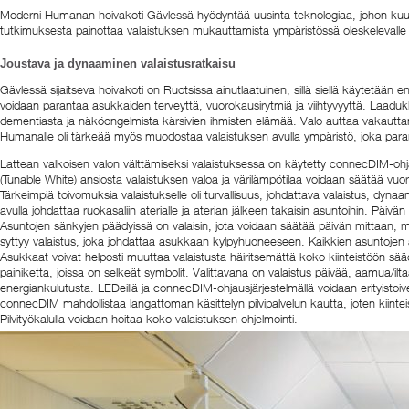
Moderni Humanan hoivakoti Gävlessä hyödyntää uusinta teknologiaa, johon kuuluu
tutkimuksesta painottaa valaistuksen mukauttamista ympäristössä oleskelevalle kä
Joustava ja dynaaminen valaistusratkaisu
Gävlessä sijaitseva hoivakoti on Ruotsissa ainutlaatuinen, sillä siellä käytetää
voidaan parantaa asukkaiden terveyttä, vuorokausirytmiä ja viihtyvyyttä. Laaduk
dementiasta ja näköongelmista kärsivien ihmisten elämää. Valo auttaa vaka
Humanalle oli tärkeää myös muodostaa valaistuksen avulla ympäristö, joka paran
Lattean valkoisen valon välttämiseksi valaistuksessa on käytetty connecDIM-ohja
(Tunable White) ansiosta valaistuksen valoa ja värilämpötilaa voidaan säätää vu
Tärkeimpiä toivomuksia valaistukselle oli turvallisuus, johdattava valaistus, dyna
avulla johdattaa ruokasaliin aterialle ja aterian jälkeen takaisin asuntoihin. Päiv
Asuntojen sänkyjen päädyissä on valaisin, jota voidaan säätää päivän mittaan, 
syttyy valaistus, joka johdattaa asukkaan kylpyhuoneeseen. Kaikkien asuntojen an
Asukkaat voivat helposti muuttaa valaistusta häiritsemättä koko kiinteistöön sääd
painiketta, joissa on selkeät symbolit. Valittavana on valaistus päivää, aamua/
energiankulutusta. LEDeillä ja connecDIM-ohjausjärjestelmällä voidaan erityistoivee
connecDIM mahdollistaa langattoman käsittelyn pilvipalvelun kautta, joten kiint
Pilvityökalulla voidaan hoitaa koko valaistuksen ohjelmointi.