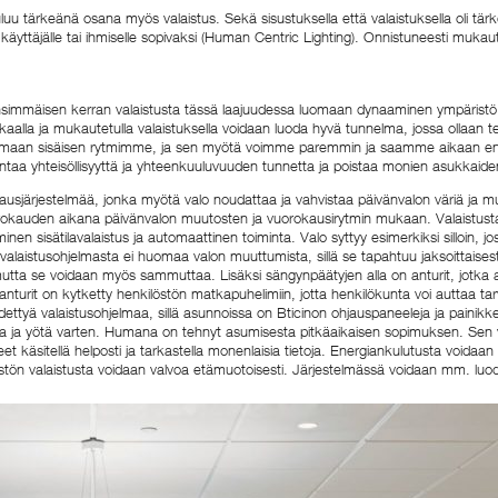
 tärkeänä osana myös valaistus. Sekä sisustuksella että valaistuksella oli tärk
yttäjälle tai ihmiselle sopivaksi (Human Centric Lighting). Onnistuneesti mukaut
n ensimmäisen kerran valaistusta tässä laajuudessa luomaan dynaaminen ympäristö,
kaalla ja mukautetulla valaistuksella voidaan luoda hyvä tunnelma, jossa ollaan 
uttamaan sisäisen rytmimme, ja sen myötä voimme paremmin ja saamme aikaan
taa yhteisöllisyyttä ja yhteenkuuluvuuden tunnetta ja poistaa monien asukkaide
usjärjestelmää, jonka myötä valo noudattaa ja vahvistaa päivänvalon väriä ja mu
orokauden aikana päivänvalon muutosten ja vuorokausirytmin mukaan. Valaistusta v
aminen sisätilavalaistus ja automaattinen toiminta. Valo syttyy esimerkiksi silloin
än valaistusohjelmasta ei huomaa valon muuttumista, sillä se tapahtuu jaksoittaisest
mutta se voidaan myös sammuttaa. Lisäksi sängynpäätyjen alla on anturit, jotka
turit on kytketty henkilöstön matkapuhelimiin, jotta henkilökunta voi auttaa tar
ettyä valaistusohjelmaa, sillä asunnoissa on Bticinon ohjauspaneeleja ja painikkei
iltaa ja yötä varten. Humana on tehnyt asumisesta pitkäaikaisen sopimuksen. Sen 
t käsitellä helposti ja tarkastella monenlaisia tietoja. Energiankulutusta voidaan 
eistön valaistusta voidaan valvoa etämuotoisesti. Järjestelmässä voidaan mm. luo