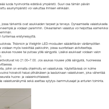
eää luoda hyvinvointia edistävä ympäristö. Suuri osa tämän päivän
ettu asuinympäristö voi vaikuttaa ihmisen elinikään.
 jossa tärkeintä ovat asukkaiden tarpeet ja terveys. Dynaamisella valaistuksella
terveempiä ja voidaan paremmin. Oikeanlainen valaistus voi helpottaa esimerkiksi
 enemmän.
n tuntemaa eristyneisyyttä.
utoksia. Tridonicin ja Welightin LED-moduulien säädettävän värilämpötilan
oidaan myös keskittää paikkoihin, joissa suoritetaan aktiviteetteja.
, jos asukas nousee tai putoaa yöllä sängystä. Lisäksi asukkaat voidaan valon
i.
 aktivoituvat klo 21.00–7.00. Jos asukas nousee yöllä sängystä, huoneessa
vittaessa.
ta, joihin on ennalta ohjelmoitu eri valaistuksia. Käytettävissä on kolme
vuoksi hoivakoti halusi pitkäikäisen ja laadukkaan valaistuksen, joka vähentää
seurata huone- ja valaisinkohtaisesti.
da valaistusnäkymiä sekä asettaa sytytys-/sammutusajat ja anturien toiminta.