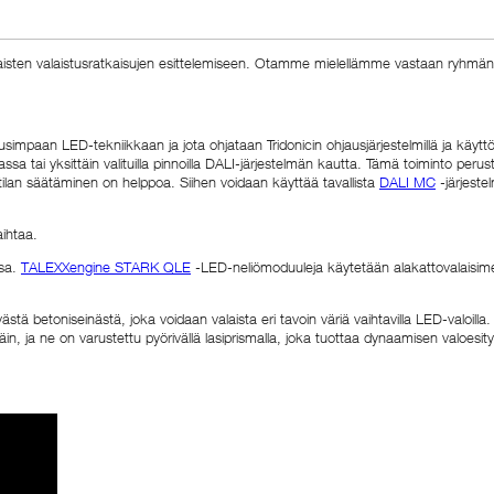
laisten valaistusratkaisujen esittelemiseen. Otamme mielellämme vastaan ryhmän
mpaan LED-tekniikkaan ja jota ohjataan Tridonicin ohjausjärjestelmillä ja käyttölai
sa tai yksittäin valituilla pinnoilla DALI-järjestelmän kautta. Tämä toiminto per
tilan säätäminen on helppoa. Siihen voidaan käyttää tavallista
DALI MC
-järjestel
aihtaa.
ssa.
TALEXXengine STARK QLE
-LED-neliömoduuleja käytetään alakattovalaisimes
ästä betoniseinästä, joka voidaan valaista eri tavoin väriä vaihtavilla LED-valoilla
in, ja ne on varustettu pyörivällä lasiprismalla, joka tuottaa dynaamisen valoes