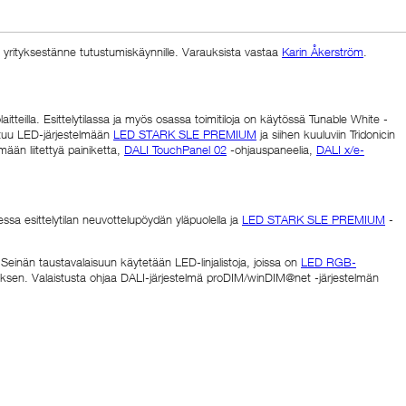
 yrityksestänne tutustumiskäynnille. Varauksista vastaa
Karin Åkerström
.
tteilla. Esittelytilassa ja myös osassa toimitiloja on käytössä Tunable White -
ustuu LED-järjestelmään
LED STARK SLE PREMIUM
ja siihen kuuluviin Tridonicin
mään liitettyä painiketta,
DALI TouchPanel 02
-ohjauspaneelia,
DALI x/e-
sa esittelytilan neuvottelupöydän yläpuolella ja
LED STARK SLE PREMIUM
-
. Seinän taustavalaisuun käytetään LED-linjalistoja, joissa on
LED RGB-
ityksen. Valaistusta ohjaa DALI-järjestelmä proDIM/winDIM@net -järjestelmän