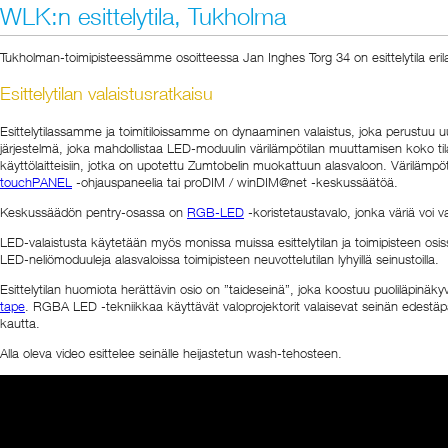
WLK:n esittelytila, Tukholma
Tukholman-toimipisteessämme osoitteessa Jan Inghes Torg 34 on esittelytila eri
Esittelytilan valaistusratkaisu
Esittelytilassamme ja toimitiloissamme on dynaaminen valaistus, joka perustuu uusi
järjestelmä, joka mahdollistaa LED-moduulin värilämpötilan muuttamisen koko tilas
käyttölaitteisiin, jotka on upotettu Zumtobelin muokattuun alasvaloon. Värilämpö
touchPANEL
-ohjauspaneelia tai proDIM / winDIM@net -keskussäätöä.
Keskussäädön pentry-osassa on
RGB-LED
-koristetaustavalo, jonka väriä voi v
LED-valaistusta käytetään myös monissa muissa esittelytilan ja toimipisteen osi
LED-neliömoduuleja alasvaloissa toimipisteen neuvottelutilan lyhyillä seinustoilla.
Esittelytilan huomiota herättävin osio on ”taideseinä”, joka koostuu puoliläpinäkyv
tape
. RGBA LED -tekniikkaa käyttävät valoprojektorit valaisevat seinän edestäpä
kautta.
Alla oleva video esittelee seinälle heijastetun wash-tehosteen.