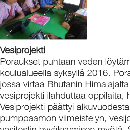
Vesiprojekti
Poraukset puhtaan veden löytäm
koulualueella syksyllä 2016. Por
jossa virtaa Bhutanin Himalajalta
vesiprojekti ilahduttaa oppilaita,
Vesiprojekti päättyi alkuvuode
pumppaamon viimeistelyn, vesijoh
vesitestin hyväksymisen myötä.