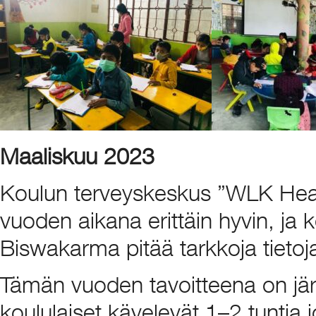
Maaliskuu 2023
Koulun terveyskeskus ”WLK Heal
vuoden aikana erittäin hyvin, ja
Biswakarma pitää tarkkoja tietoja
Tämän vuoden tavoitteena on järj
koululaiset kävelevät 1–2 tuntia