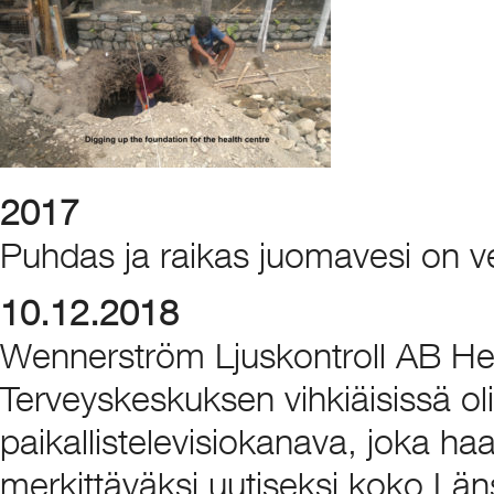
2017
Puhdas ja raikas juomavesi on 
10.12.2018
Wennerström Ljuskontroll AB Hea
Terveyskeskuksen vihkiäisissä o
paikallistelevisiokanava, joka haas
merkittäväksi uutiseksi koko Län