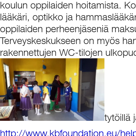
koulun oppilaiden hoitamista. Ko
lääkäri, optikko ja hammaslääkäri,
oppilaiden perheenjäseniä maksu
Terveyskeskukseen on myös hanki
rakennettujen WC-tilojen ulkopuo
tytöillä 
http://www.kbfoundation.eu/help