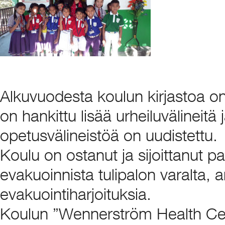
Alkuvuodesta koulun kirjastoa on l
on hankittu lisää urheiluvälineitä j
opetusvälineistöä on uudistettu.
Koulu on ostanut ja sijoittanut p
evakuoinnista tulipalon varalta, a
evakuointiharjoituksia.
Koulun ”Wennerström Health Cen