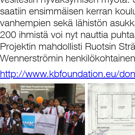
saatiin ensimmäisen kerran koulu
vanhempien sekä lähistön asukka
200 ihmistä voi nyt nauttia puh
Projektin mahdollisti Ruotsin St
Wennerströmin henkilökohtainen 
http://www.kbfoundation.eu/don