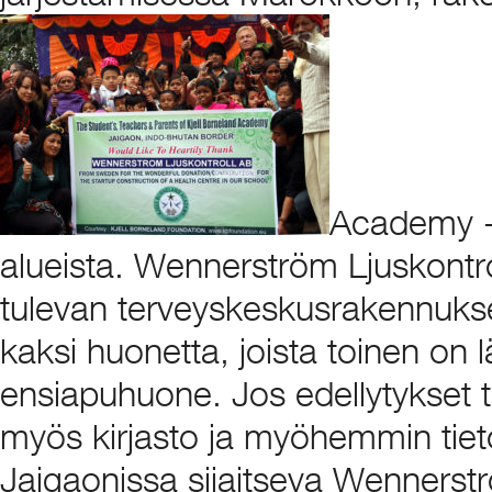
Academy -k
alueista. Wennerström Ljuskontro
tulevan terveyskeskusrakennuks
kaksi huonetta, joista toinen on 
ensiapuhuone. Jos edellytykset 
myös kirjasto ja myöhemmin tiet
Jaigaonissa sijaitseva Wennerst