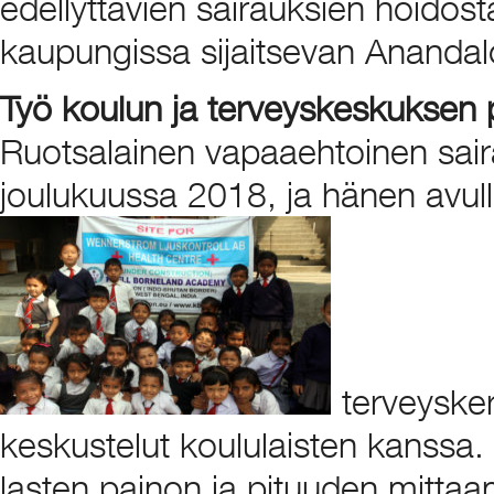
edellyttävien sairauksien hoidost
kaupungissa sijaitsevan Anandal
Työ koulun ja terveyskeskuksen p
Ruotsalainen vapaaehtoinen saira
joulukuussa 2018, ja hänen avull
terveysker
keskustelut koululaisten kanssa.
lasten painon ja pituuden mittaa