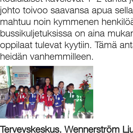
johto toivoo saavansa apua sell
mahtuu noin kymmenen henkilöä. 
bussikuljetuksissa on aina mukan
oppilaat tulevat kyytiin. Tämä anta
heidän vanhemmilleen.
Terveyskeskus. Wennerström Lju