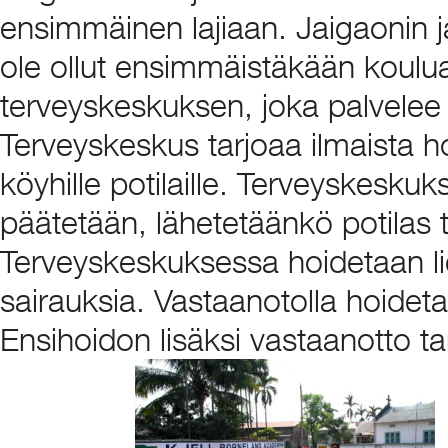
ensimmäinen lajiaan. Jaigaonin j
ole ollut ensimmäistäkään koulua
terveyskeskuksen, joka palvelee k
Terveyskeskus tarjoaa ilmaista hoi
köyhille potilaille. Terveyskesku
päätetään, lähetetäänkö potilas 
Terveyskeskuksessa hoidetaan l
sairauksia. Vastaanotolla hoidet
Ensihoidon lisäksi vastaanotto t