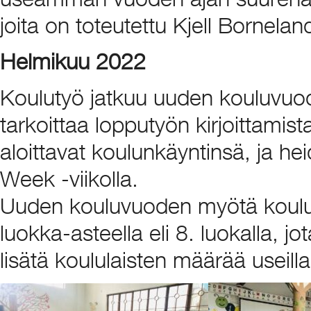
joita on toteutettu Kjell Bornel
Helmikuu 2022
Koulutyö jatkuu uuden kouluvuode
tarkoittaa lopputyön kirjoittami
aloittavat koulunkäyntinsä, ja he
Week -viikolla.
Uuden kouluvuoden myötä koulu
luokka-asteella eli 8. luokalla, j
lisätä koululaisten määrää useilla 