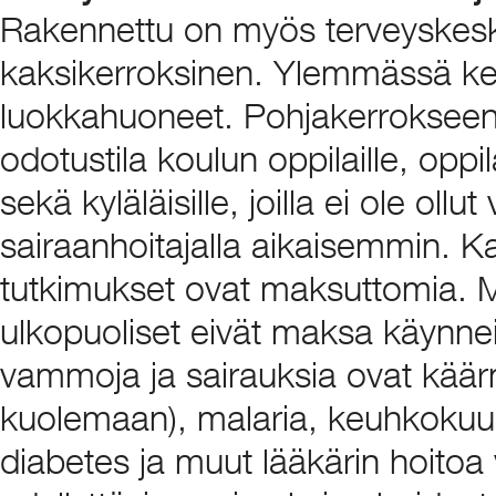
Rakennettu on myös terveyskesk
kaksikerroksinen. Ylemmässä ker
luokkahuoneet. Pohjakerrokseen 
odotustila koulun oppilaille, oppi
sekä kyläläisille, joilla ei ole ollu
sairaanhoitajalla aikaisemmin. Ka
tutkimukset ovat maksuttomia. M
ulkopuoliset eivät maksa käynneis
vammoja ja sairauksia ovat kää
kuolemaan), malaria, keuhkokuum
diabetes ja muut lääkärin hoitoa