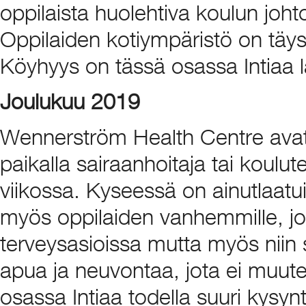
oppilaista huolehtiva koulun joht
Oppilaiden kotiympäristö on täys
Köyhyys on tässä osassa Intiaa 
Joulukuu 2019
Wennerström Health Centre avatti
paikalla sairaanhoitaja tai kou
viikossa. Kyseessä on ainutlaatuin
myös oppilaiden vanhemmille, jot
terveysasioissa mutta myös niin
apua ja neuvontaa, jota ei muuten
osassa Intiaa todella suuri kysyn