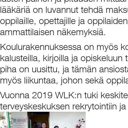
lääkäriä on luvannut tehdä maksu
oppilaille, opettajille ja oppilaide
ammattilaisen näkemyksiä.
Koulurakennuksessa on myös koul
kalusteilla, kirjoilla ja opiskeluun
piha on uusittu, ja tämän ansios
myös liikuntaa, johon sekä oppilaa
Vuonna 2019 WLK:n tuki keskitet
terveyskeskuksen rekrytointiin j