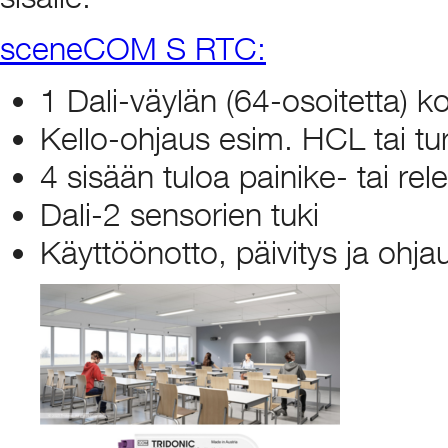
sceneCOM S RTC:
1 Dali-väylän (64-osoitetta) k
Kello-ohjaus esim. HCL tai tu
4 sisään tuloa painike- tai rel
Dali-2 sensorien tuki
Käyttöönotto, päivitys ja ohja