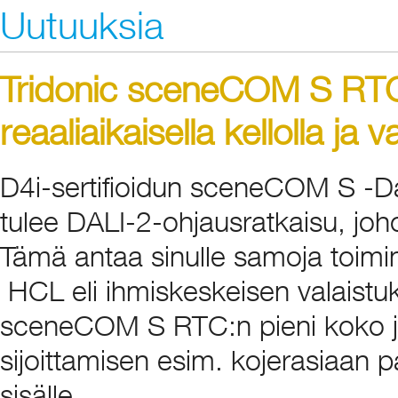
Uutuuksia
Tridonic sceneCOM S RTC 
reaaliaikaisella kellolla j
D4i-sertifioidun sceneCOM S -Da
tulee DALI-2-ohjausratkaisu, joho
Tämä antaa sinulle samoja toimint
HCL eli ihmiskeskeisen valaistu
sceneCOM S RTC:n pieni koko j
sijoittamisen esim. kojerasiaan p
sisälle.