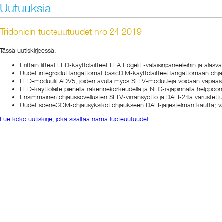
Uutuuksia
Tridonicin tuoteuutuudet nro 24 2019
Tässä uutiskirjeessä:
Erittäin litteät LED-käyttölaitteet ELA Edgelit -valaisinpaneeleihin ja alasva
Uudet integroidut langattomat basicDIM-käyttölaitteet langattomaan ohj
LED-moduulit ADV5, joiden avulla myös SELV-moduuleja voidaan vapaasti yh
LED-käyttölaite pienellä rakennekorkeudella ja NFC-rajapinnalla helppoon
Ensimmäinen ohjaussovellusten SELV-virransyöttö ja DALI-2:lla varustettu
Uudet sceneCOM-ohjausyksiköt ohjaukseen DALI-järjestelmän kautta; vapa
Lue koko uutiskirje, joka sisältää nämä tuoteuutuudet