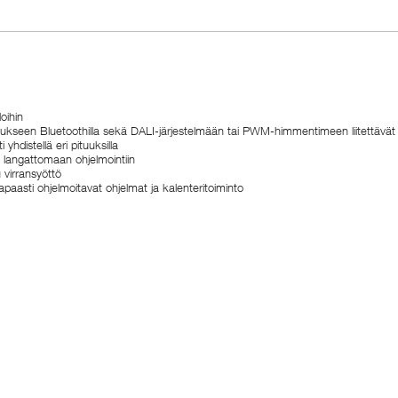
loihin
aukseen Bluetoothilla sekä DALI-järjestelmään tai PWM-himmentimeen liitettävät
distellä eri pituuksilla
 langattomaan ohjelmointiin
 virransyöttö
asti ohjelmoitavat ohjelmat ja kalenteritoiminto