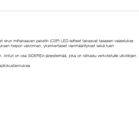
set sirun mittakaavan paketin (CSP) LED-laitteet takaavat tasaisen valaistukse
lutuksen helpon valvonnan, yksinkertaiset vianmääritykset sekä tuen
. Anturi on osa SIDEREA-järjestelmää, joka on ratkaisu verkotetuille ulkotilojen
läpitokustannuksia