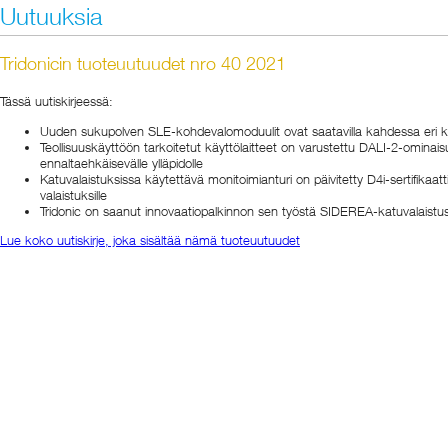
Uutuuksia
Tridonicin tuoteuutuudet nro 40 2021
Tässä uutiskirjeessä:
Uuden sukupolven SLE-kohdevalomoduulit ovat saatavilla kahdessa eri kooss
Teollisuuskäyttöön tarkoitetut käyttölaitteet on varustettu DALI-2-ominai
ennaltaehkäisevälle ylläpidolle
Katuvalaistuksissa käytettävä monitoimianturi on päivitetty D4i-sertifikaa
valaistuksille
Tridonic on saanut innovaatiopalkinnon sen työstä SIDEREA-katuvalaistusj
Lue koko uutiskirje, joka sisältää nämä tuoteuutuudet