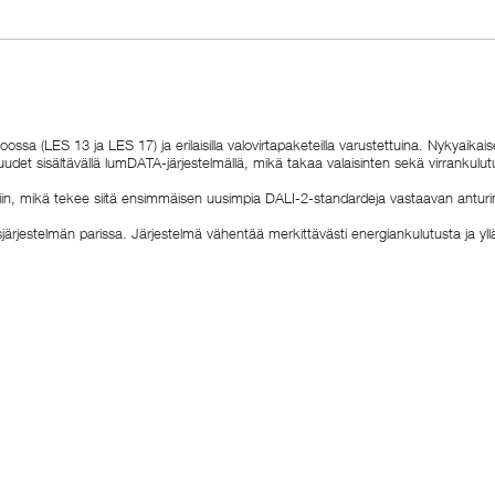
a (LES 13 ja LES 17) ja erilaisilla valovirtapaketeilla varustettuina. Nykyaikai
suudet sisältävällä lumDATA-järjestelmällä, mikä takaa valaisinten sekä virranku
ttiin, mikä tekee siitä ensimmäisen uusimpia DALI-2-standardeja vastaavan anturin
ärjestelmän parissa. Järjestelmä vähentää merkittävästi energiankulutusta ja yl