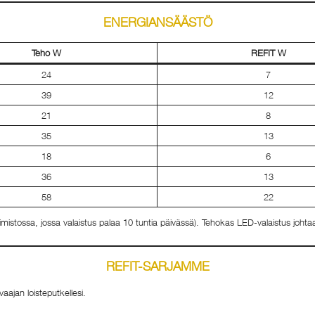
ENERGIANSÄÄSTÖ
Teho W
REFIT W
24
7
39
12
21
8
35
13
18
6
36
13
58
22
mistossa, jossa valaistus palaa 10 tuntia päivässä). Tehokas LED-valaistus johta
REFIT-SARJAMME
vaajan loisteputkellesi.