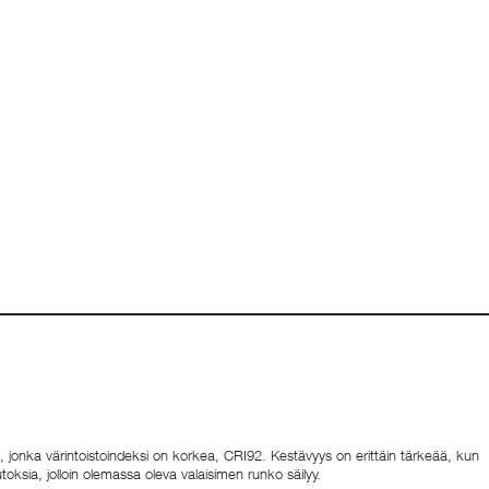
, jonka värintoistoindeksi on korkea, CRI92. Kestävyys on erittäin tärkeää, kun
ksia, jolloin olemassa oleva valaisimen runko säilyy.