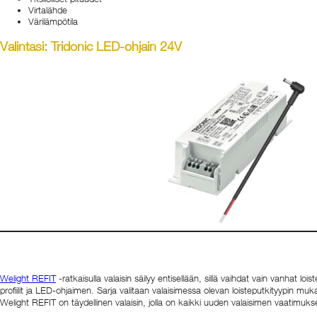
Virtalähde
Väri­lämpötila
Valintasi: Tridonic LED-ohjain 24V
Welight REFIT
-ratkaisulla valaisin säilyy entisellään, sillä vaihdat vain vanha
profiilit ja LED-ohjaimen. Sarja valitaan valaisimessa olevan loisteputkityypin mukaa
Welight REFIT on täydellinen valaisin, jolla on kaikki uuden valaisimen vaatimukset 