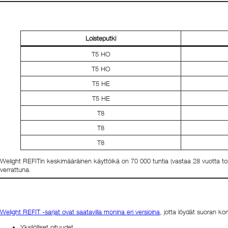
Loisteputki
T5 HO
T5 HO
T5 HE
T5 HE
T8
T8
T8
Welight REFITin keskimääräinen käyttöikä on 70 000 tuntia (vastaa 28 vuotta toi
verrattuna.
Welight REFIT -sarjat ovat saatavilla monina eri versioina
, jotta löydät suoran kor
Yksilölliset pituudet