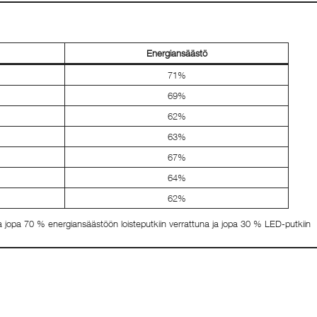
Energiansäästö
71%
69%
62%
63%
67%
64%
62%
a jopa 70 % energiansäästöön loisteputkiin verrattuna ja jopa 30 % LED-putkiin