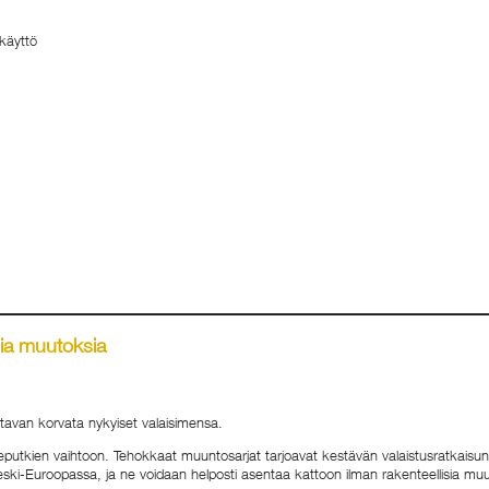
käyttö
sia muutoksia
 tavan korvata nykyiset valaisimensa.
teputkien vaihtoon. Tehokkaat muuntosarjat tarjoavat kestävän valaistusratkaisun
ski-Euroopassa, ja ne voidaan helposti asentaa kattoon ilman rakenteellisia muuto