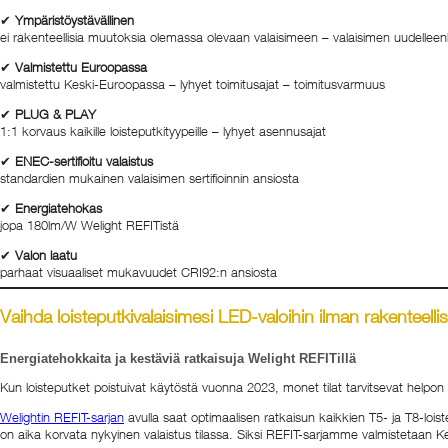
✔
Ympäristöystävällinen
ei rakenteellisia muutoksia olemassa olevaan valaisimeen – valaisimen uudelleen
✔
Valmistettu Euroopassa
valmistettu Keski-Euroopassa – lyhyet toimitusajat – toimitusvarmuus
✔
PLUG & PLAY
1:1 korvaus kaikille loisteputkityypeille – lyhyet asennusajat
✔
ENEC-sertifioitu valaistus
standardien mukainen valaisimen sertifioinnin ansiosta
✔
Energiatehokas
jopa 180lm/W Welight REFITistä
✔
Valon laatu
parhaat visuaaliset mukavuudet CRI92:n ansiosta
Vaihda loisteputkivalaisimesi LED-valoihin ilman rakenteelli
Energiatehokkaita ja kestäviä ratkaisuja Welight REFITillä
Kun loisteputket poistuivat käytöstä vuonna 2023, monet tilat tarvitsevat helpon
Welightin REFIT-sarjan
avulla saat optimaalisen ratkaisun kaikkien T5- ja T8-lois
on aika korvata nykyinen valaistus tilassa. Siksi REFIT-sarjamme valmistetaan Ke