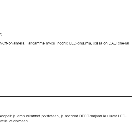
t
Off-ohjaimella. Tarjoamme myös Tridonic LED-ohjaimia, joissa on DALI one4all,
t, kaapelit ja lampunkannat poistetaan, ja asennat REFIT-sarjaan kuuluvat LED-
veilla valaisimeen.