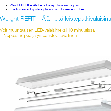
Welight REFIT – Älä heitä loisteputkivalaisinta pois
The fluorescent guide – phasing out fluorescent tubes
Welight REFIT – Älä heitä loisteputkivalaisint
Voit muuntaa sen LED-valaisimeksi 10 minuutissa
– Nopea, helppo ja ympäristöystävällinen