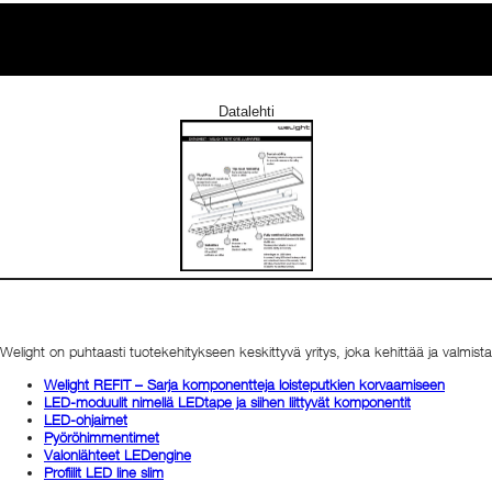
Datalehti
Welight on puhtaasti tuotekehitykseen keskittyvä yritys, joka kehittää ja valmi
Welight REFIT – Sarja komponentteja loisteputkien korvaamiseen
LED-moduulit nimellä LEDtape ja siihen liittyvät komponentit
LED-ohjaimet
Pyöröhimmentimet
Valonlähteet
LEDengine
Profiilit LED line slim