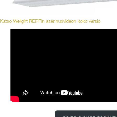
Katso Welight REFITin asennusvideon koko versio