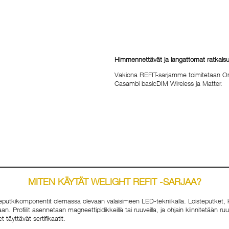
Himmennettävät ja langattomat ratkaisu
Vakiona REFIT-sarjamme toimitetaan On/
Casambi basicDIM Wireless ja Matter.
MITEN KÄYTÄT WELIGHT REFIT -SARJAA?
t loisteputkikomponentit olemassa olevaan valaisimeen LED-tekniikalla. Loisteputke
n. Profiilit asennetaan magneettipidikkeillä tai ruuveilla, ja ohjain kiinnitetään ruu
täyttävät sertifikaatit.