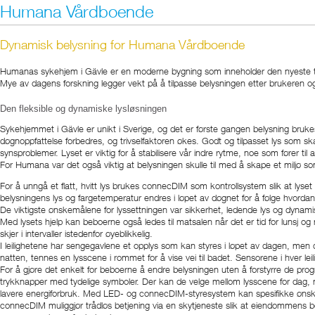
Humana Vårdboende
Dynamisk belysning for Humana Vårdboende
Humanas sykehjem i Gävle er en moderne bygning som inneholder den nyeste tekni
Mye av dagens forskning legger vekt på å tilpasse belysningen etter brukeren og
Den fleksible og dynamiske lysløsningen
Sykehjemmet i Gävle er unikt i Sverige, og det er første gangen belysning bruk
døgnoppfattelse forbedres, og trivselfaktoren økes. Godt og tilpasset lys som s
synsproblemer. Lyset er viktig for å stabilisere vår indre rytme, noe som fører ti
For Humana var det også viktig at belysningen skulle til med å skape et miljø som
For å unngå et flatt, hvitt lys brukes connecDIM som kontrollsystem slik at lys
belysningens lys og fargetemperatur endres i løpet av døgnet for å følge hvordan
De viktigste ønskemålene for lyssettningen var sikkerhet, ledende lys og dynami
Med lysets hjelp kan beboerne også ledes til matsalen når det er tid for lunsj o
skjer i intervaller istedenfor øyeblikkelig.
I leilighetene har sengegavlene et opplys som kan styres i løpet av dagen, me
natten, tennes en lysscene i rommet for å vise vei til badet. Sensorene i hver leilig
For å gjøre det enkelt for beboerne å endre belysningen uten å forstyrre de prog
trykknapper med tydelige symboler. Der kan de velge mellom lysscene for dag, mo
lavere energiforbruk. Med LED- og connecDIM-styresystem kan spesifikke ønskem
connecDIM muliggjør trådløs betjening via en skytjeneste slik at eiendommens b