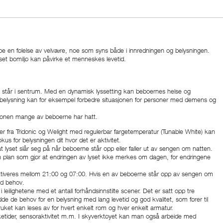
pe en følelse av velvære, noe som syns både i innredningen og belysningen.
set bomiljø kan påvirke et menneskes levetid.
se står i sentrum. Med en dynamisk lyssetting kan beboernes helse og
ig belysning kan for eksempel forbedre situasjonen for personer med demens og
lasjonen mange av beboerne har hatt.
er fra Tridonic og Welight med regulerbar fargetemperatur (Tunable White) kan
s for belysningen dit hvor det er aktivitet.
 lyset slår seg på når beboerne står opp eller faller ut av sengen om natten.
r en plan som gjør at endringen av lyset ikke merkes om dagen, for endringene
aktiveres mellom 21:00 og 07:00. Hvis en av beboerne står opp av sengen om
ved behov.
eilighetene med et antall forhåndsinnstilte scener. Det er satt opp tre
 de behov for en belysning med lang levetid og god kvalitet, som fører til
ket kan leses av for hvert enkelt rom og hver enkelt armatur.
kketider, sensoraktivitet m.m. I skyverktøyet kan man også arbeide med