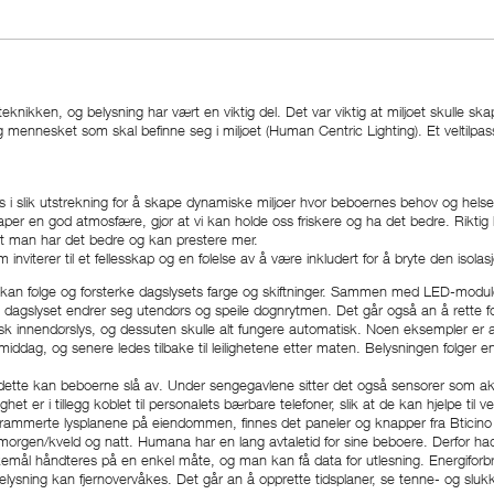
kken, og belysning har vært en viktig del. Det var viktig at miljøet skulle ska
 mennesket som skal befinne seg i miljøet (Human Centric Lighting). Et veltilpas
es i slik utstrekning for å skape dynamiske miljøer hvor beboernes behov og hel
kaper en god atmosfære, gjør at vi kan holde oss friskere og ha det bedre. Rikt
l at man har det bedre og kan prestere mer.
 inviterer til et fellesskap og en følelse av å være inkludert for å bryte den iso
et kan følge og forsterke dagslysets farge og skiftninger. Sammen med LED-modul
 dagslyset endrer seg utendørs og speile døgnrytmen. Det går også an å rette foku
sk innendørslys, og dessuten skulle alt fungere automatisk. Noen eksempler er at
g middag, og senere ledes tilbake til leilighetene etter maten. Belysningen følge
n dette kan beboerne slå av. Under sengegavlene sitter det også sensorer som 
het er i tillegg koblet til personalets bærbare telefoner, slik at de kan hjelpe til 
rammerte lysplanene på eiendommen, finnes det paneler og knapper fra Bticino i l
rgen/kveld og natt. Humana har en lang avtaletid for sine beboere. Derfor hadde
ål håndteres på en enkel måte, og man kan få data for utlesning. Energiforbru
elysning kan fjernovervåkes. Det går an å opprette tidsplaner, se tenne- og slu