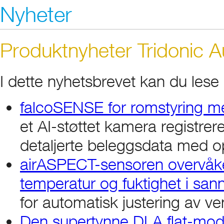
Nyheter
Produktnyheter Tridonic 
I dette nyhetsbrevet kan du lese
falcoSENSE for romstyring me
et AI-støttet kamera registrer
detaljerte beleggsdata med o
airASPECT-sensoren overvåker
temperatur og fuktighet i sann
for automatisk justering av ven
Den supertynne DLA flat-modul