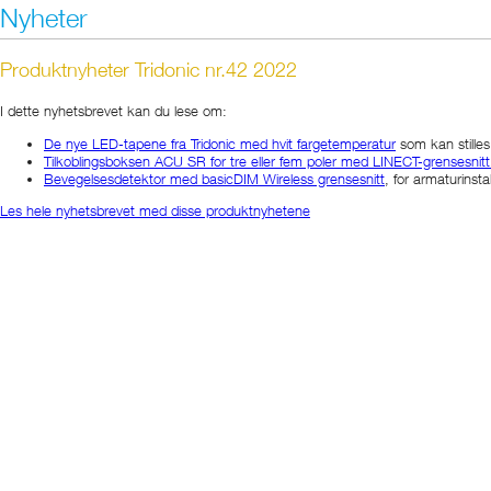
Nyheter
Produktnyheter Tridonic nr.42 2022
I dette nyhetsbrevet kan du lese om:
De nye LED-tapene fra Tridonic med hvit fargetemperatur
som kan stille
Tilkoblingsboksen ACU SR for tre eller fem poler med LINECT-grensesnitt f
Bevegelsesdetektor med basicDIM Wireless grensesnitt
, for armaturinsta
Les hele nyhetsbrevet med disse produktnyhetene