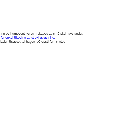
s inn og homogent lys som skapes av små pitch-avstander.
or enkel tilkobling av strekkavlastning.
llasjon tilpasset takhøyder på opptil fem meter.