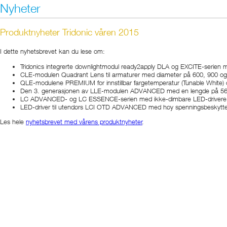
Nyheter
Produktnyheter Tridonic våren 2015
I dette nyhetsbrevet kan du lese om:
Tridonics integrerte downlightmodul ready2apply DLA og EXCITE-serien 
CLE-modulen Quadrant Lens til armaturer med diameter på 600, 900 
QLE-modulene PREMIUM for innstillbar fargetemperatur (Tunable White
Den 3. generasjonen av LLE-modulen ADVANCED med en lengde på 560 mm
LC ADVANCED- og LC ESSENCE-serien med ikke-dimbare LED-drivere og
LED-driver til utendørs LCI OTD ADVANCED med høy spenningsbeskyttelse
Les hele
nyhetsbrevet med vårens produktnyheter
.