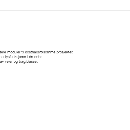
e moduler til kostnadsfølsomme prosjekter.
lysfunksjoner i én enhet.
 veier og torg/plasser.