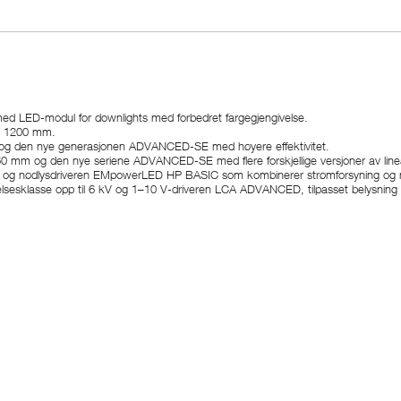
med LED-modul for downlights med forbedret fargegjengivelse.
og 1200 mm.
) og den nye generasjonen ADVANCED-SE med høyere effektivitet.
 og den nye seriene ADVANCED-SE med flere forskjellige versjoner av lineær
 nødlysdriveren EMpowerLED HP BASIC som kombinerer strømforsyning og nød
sklasse opp til 6 kV og 1–10 V-driveren LCA ADVANCED, tilpasset belysning av