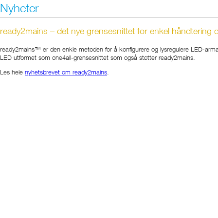
Nyheter
ready2mains – det nye grensesnittet for enkel håndtering d
ready2mains™ er den enkle metoden for å konfigurere og lysregulere LED-armatur
LED utformet som one4all-grensesnittet som også støtter ready2mains.
Les hele
nyhetsbrevet om ready2mains
.