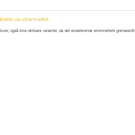
irekte via strømnettet
er, også ikke-dimbare varianter, da det eksisterende strømnettets grensesnitt b