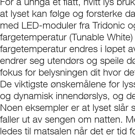
For å unngå et flatt, hvitt lys b
at lyset kan følge og forsterke 
med LED-moduler fra Tridonic o
fargetemperatur (Tunable White)
fargetemperatur endres i løpet a
endrer seg utendørs og speile d
fokus for belysningen dit hvor det 
De viktigste ønskemålene for lys
og dynamisk innendørslys, og de
Noen eksempler er at lyset slår 
faller ut av sengen om natten. 
ledes til matsalen når det er tid