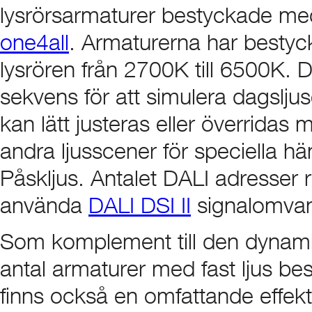
lysrörsarmaturer bestyckade med
one4all
. Armaturerna har bestyc
lysrören från 2700K till 6500K. D
sekvens för att simulera dagslju
kan lätt justeras eller överrida
andra ljusscener för speciella hä
Påskljus. Antalet DALI adresser
använda
DALI DSI II
signalomvan
Som komplement till den dynami
antal armaturer med fast ljus b
finns också en omfattande effe